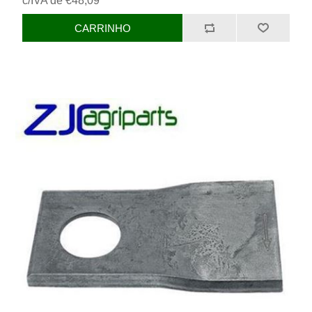
c/IVA de €48,09