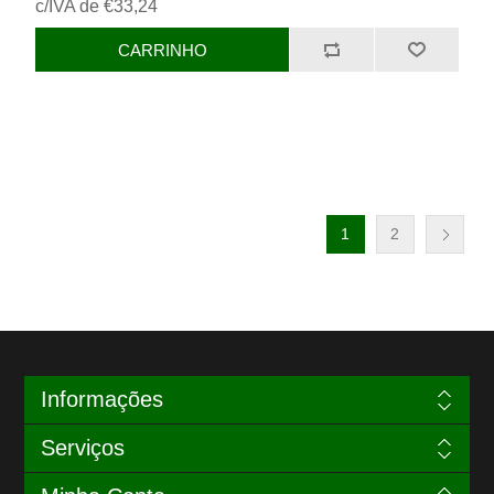
c/IVA de €33,24
1
2
Informações
Serviços