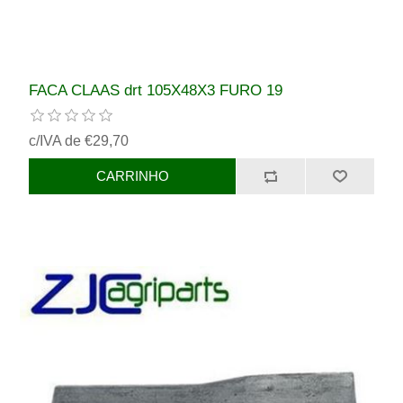
FACA CLAAS drt 105X48X3 FURO 19
c/IVA de €29,70