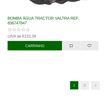
BOMBA ÁGUA TRACTOR VALTRA REF.
836747847
c/IVA de €233,39
1
2