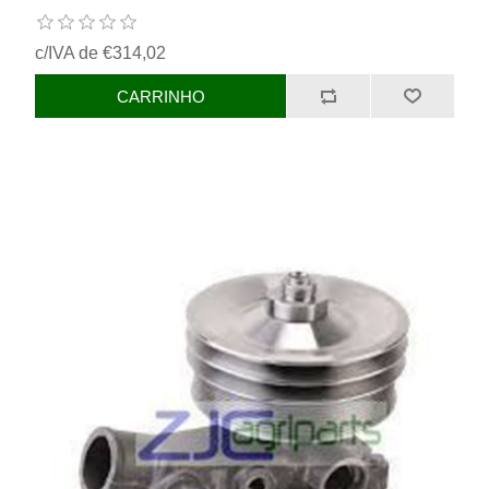
c/IVA de €314,02