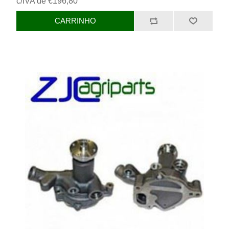
c/IVA de €196,80