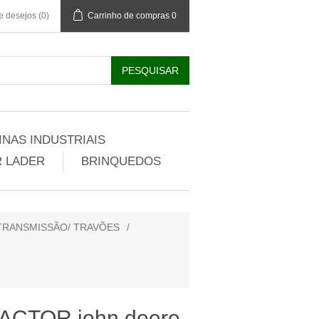
de desejos
(0)
Carrinho de compras
0
NAS INDUSTRIAIS
 LADER
BRINQUEDOS
 TRANSMISSÃO/ TRAVÕES
/
CTOR john deere