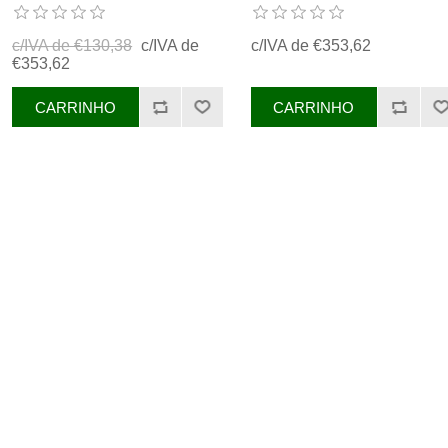
REF. AL57619
REF. AL57619
c/IVA de €130,38
c/IVA de
c/IVA de €353,62
€353,62