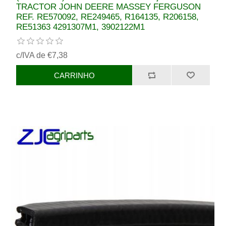
TRACTOR JOHN DEERE MASSEY FERGUSON
REF. RE570092, RE249465, R164135, R206158,
RE51363 4291307M1, 3902122M1
c/IVA de €7,38