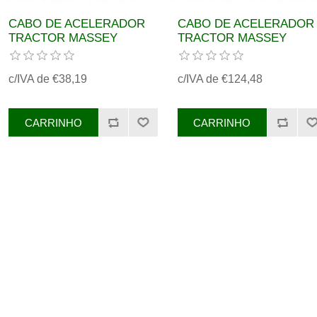
CABO DE ACELERADOR
CABO DE ACELERADOR
TRACTOR MASSEY
TRACTOR MASSEY
FERGUSON REF.
FERGUSON REF.
3616931M4
3715973M1
c/IVA de €38,19
c/IVA de €124,48