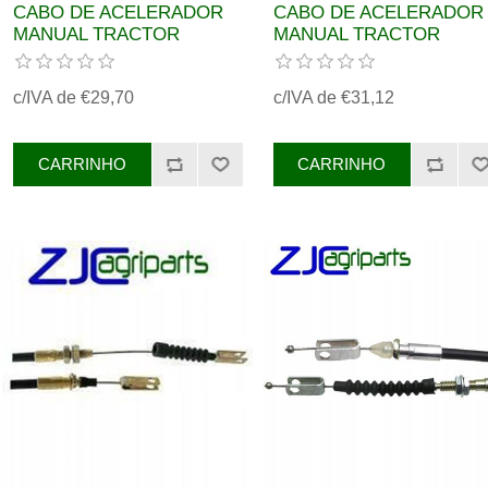
CABO DE ACELERADOR
CABO DE ACELERADOR
MANUAL TRACTOR
MANUAL TRACTOR
MASSEY FERGUSON REF.
MASSEY FERGUSON RE
3759021M91
3778639M1
c/IVA de €29,70
c/IVA de €31,12