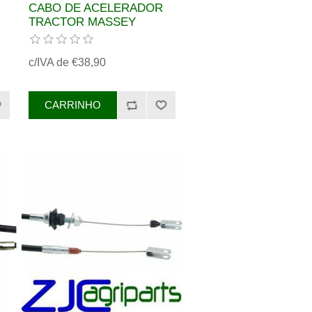
CABO DE ACELERADOR
TRACTOR MASSEY
F.
FERGUSON REF.
3615919M3
c/IVA de €38,90