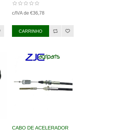
FERGUSON REF.
3759024M91
c/IVA de €36,78
CABO DE ACELERADOR