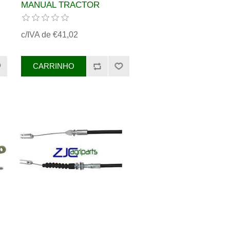
MANUAL TRACTOR
F.
MASSEY FERGUSON REF.
3615918M1
c/IVA de €41,02