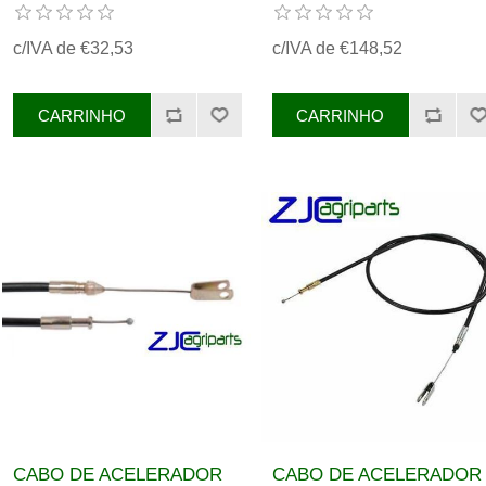
FERGUSON REF.
FERGUSON REF.
3761359M91
V32860010
c/IVA de €32,53
c/IVA de €148,52
CABO DE ACELERADOR
CABO DE ACELERADOR