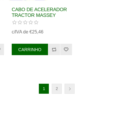
CABO DE ACELERADOR
TRACTOR MASSEY
FERGUSON REF.
3782749M1
c/IVA de €25,46
1
2