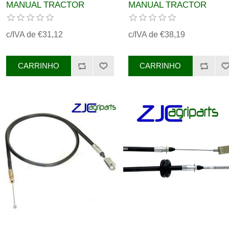
MANUAL TRACTOR
MANUAL TRACTOR
MASSEY FERGUSON REF.
MASSEY FERGUSON RE
3759022M91
3761359M91
c/IVA de €31,12
c/IVA de €38,19