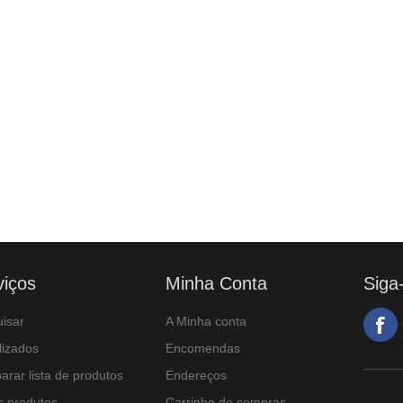
viços
Minha Conta
Siga
isar
A Minha conta
lizados
Encomendas
rar lista de produtos
Endereços
 produtos
Carrinho de compras