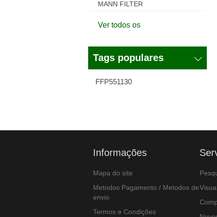
MANN FILTER
Ver todos os
Tags populares
FFP551130
Informações
Ser
Mapa do site
Pesqu
Metodos Pagamento / Metodos de
Visua
envio
Compa
Termos e Condições
Novos