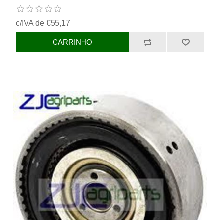
c/IVA de €55,17