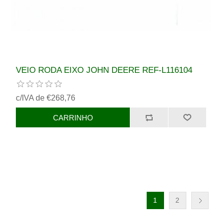
VEIO RODA EIXO JOHN DEERE REF-L116104
c/IVA de €268,76
1
2