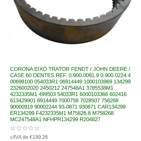
CORONA EIXO TRATOR FENDT / JOHN DEERE /
CASE 60 DENTES REF. 0.900.0091.9 0.900.0224.4
00698100 054033R1 06914449 1000103969 134299
2326002020 2450212 247548A1 3785538M1
4232335M1 499503 54033R1 6000103366 602416
613429901 6914449 7000758 7028507 758268
90000919 90002244 93-0871 930871 CAR134299
ER134299 F4232335M1 M75826.8 M758268
MC247548A1 NFHPR134299 R204827
c/IVA de €199,26