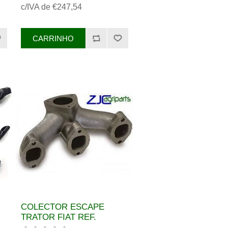
c/IVA de €247,54
COLECTOR ESCAPE
TRATOR FIAT REF.
5
4607842, 153630749