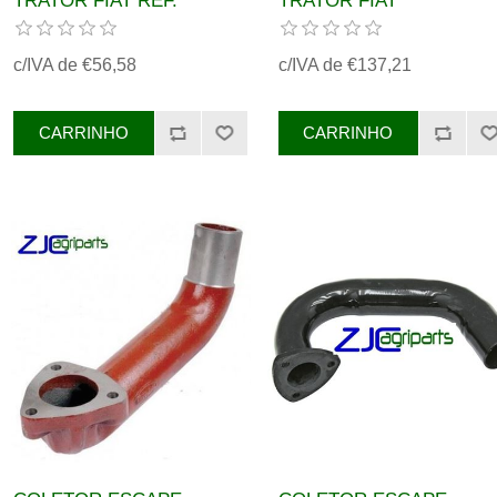
TRATOR FIAT REF.
TRATOR FIAT
5164163, 44905153,
REF.44905487, 5128108
5121925
c/IVA de €56,58
c/IVA de €137,21