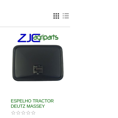
ESPELHO TRACTOR
DEUTZ MASSEY
FERGUSON CLAAS
REF.04327533 3104955M1