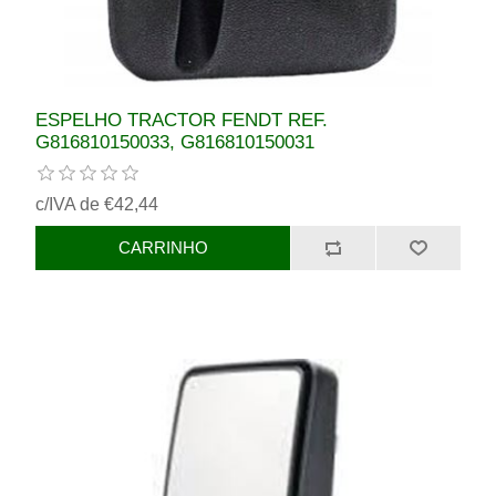
ESPELHO TRACTOR FENDT REF.
G816810150033, G816810150031
c/IVA de €42,44