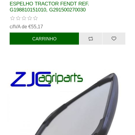
ESPELHO TRACTOR FENDT REF.
G198810151010, G291500270030
c/IVA de €55,17