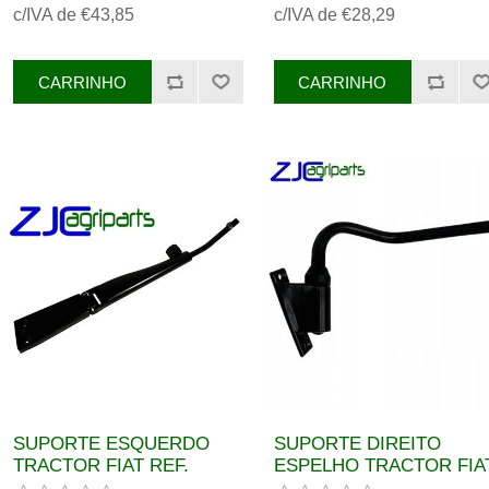
c/IVA de €43,85
c/IVA de €28,29
SUPORTE ESQUERDO
SUPORTE DIREITO
TRACTOR FIAT REF.
ESPELHO TRACTOR FIA
87339173, 82014589
REF.