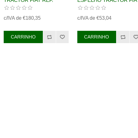
TRACTOR FIAT REF.
ESPELHO TRACTOR FIA
87339174, 82014588
REF.
c/IVA de €180,35
c/IVA de €53,04