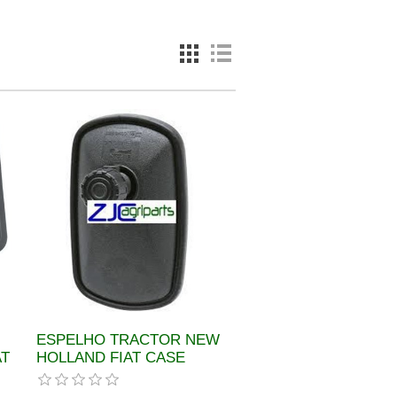
ESPELHO TRACTOR NEW
AT
HOLLAND FIAT CASE
REF.87339177, 87346558,
297017A1, 82014587,