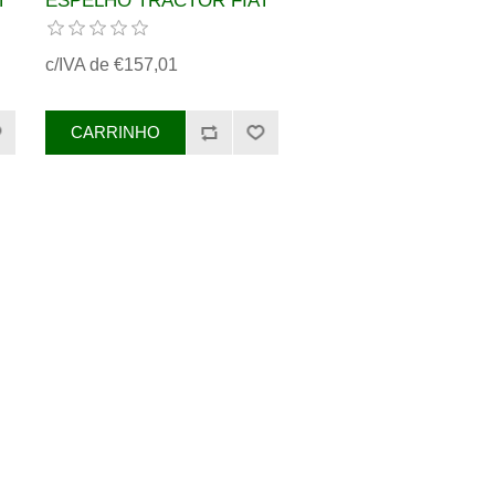
T
ESPELHO TRACTOR FIAT
REF. 82007669
c/IVA de €157,01