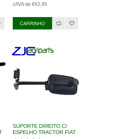
c/IVA de €62,95
82004351, 82008016
SUPORTE DIREITO C/
T
ESPELHO TRACTOR FIAT
REF. 82007667