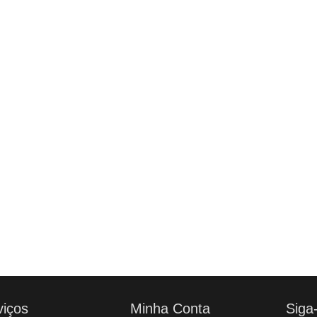
viços
Minha Conta
Siga