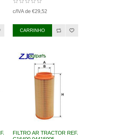
59144170, 6666333
c/IVA de €29,52
F.
FILTRO AR TRACTOR REF.