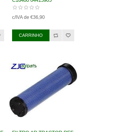
C16400 04415905
T
H117200090150
A
V82642100, C16400
c/IVA de €36,90
)
HI