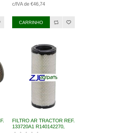
c/IVA de €46,74
CR9724Donaldson
FiltersP772565,
XLP772565Fiat1930536FleetguardAF25002MHifi-
Jurafil FiltersSA16565
F.
FILTRO AR TRACTOR REF.
133720A1 R140142270,
R140142280 2127378K1