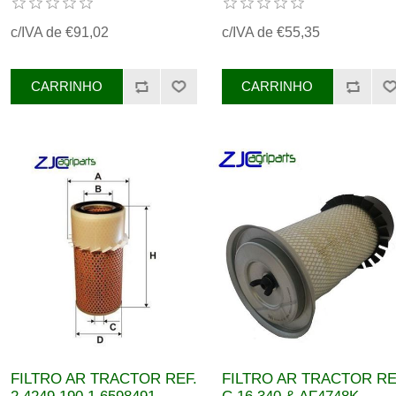
86509128 6431690,
0003563365
c/IVA de €91,02
c/IVA de €55,35
6431691 .AZ48195,
PMAF4060 AR70106
10002000 C 24650/1 &
AF4060
FILTRO AR TRACTOR REF.
FILTRO AR TRACTOR RE