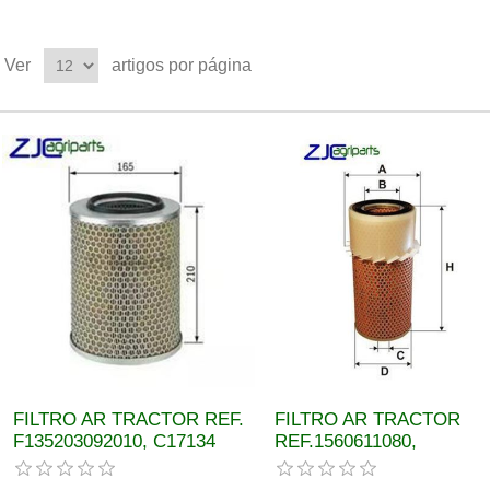
Ver
artigos por página
FILTRO AR TRACTOR REF.
FILTRO AR TRACTOR
F135203092010, C17134
REF.1560611080,
04384102
7000011080 1043326M9
279180, 87035488