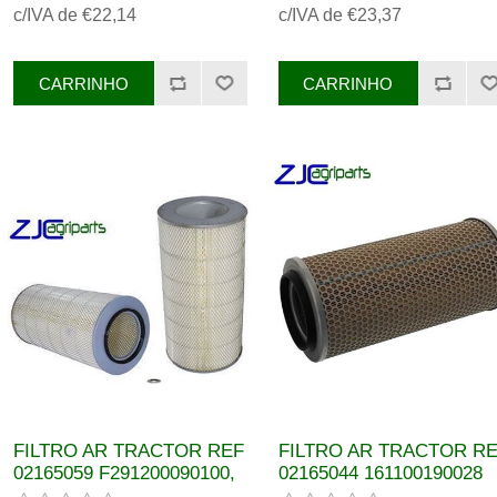
c/IVA de €22,14
c/IVA de €23,37
RE45825, A42274,
AT20728, C14179X
FILTRO AR TRACTOR REF
FILTRO AR TRACTOR RE
02165059 F291200090100,
02165044 161100190028
F926200090010 80753486,
F198200090010