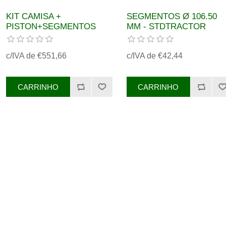
KIT CAMISA +
SEGMENTOS Ø 106.50
PISTON+SEGMENTOS
MM - STDTRACTOR
TRACTOR JOHN DEERE
MOTOR JOHN DEERE
REF. RE524450
REF.RE524453
c/IVA de €551,66
c/IVA de €42,44