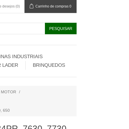
de desejos
(0)
Carrinho de compras
0
NAS INDUSTRIAIS
 LADER
BRINQUEDOS
R MOTOR
/
0, 650
34PR, 7630, 7730,