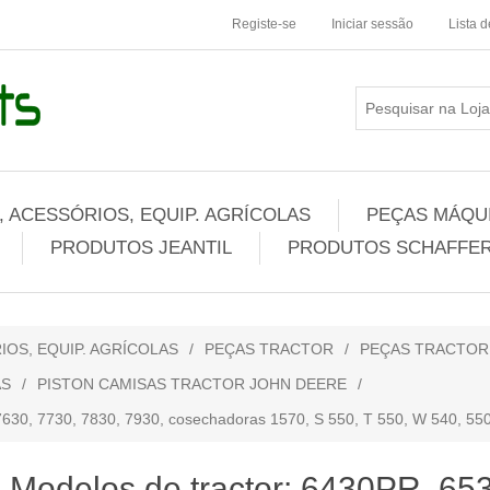
Registe-se
Iniciar sessão
Lista 
 ACESSÓRIOS, EQUIP. AGRÍCOLAS
PEÇAS MÁQUI
PRODUTOS JEANTIL
PRODUTOS SCHAFFER
IOS, EQUIP. AGRÍCOLAS
/
PEÇAS TRACTOR
/
PEÇAS TRACTO
AS
/
PISTON CAMISAS TRACTOR JOHN DEERE
/
7630, 7730, 7830, 7930, cosechadoras 1570, S 550, T 550, W 540, 55
Modelos de tractor: 6430PR, 65