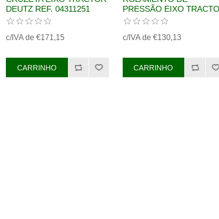
DEUTZ REF. 04311251
PRESSÃO EIXO TRACT
DEUTZ REF. 04301227
c/IVA de €171,15
c/IVA de €130,13