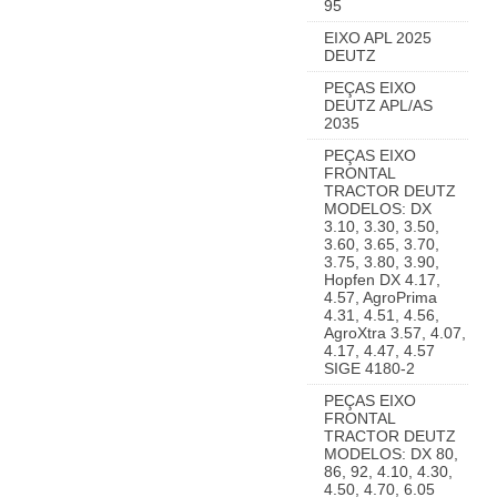
95
EIXO APL 2025
DEUTZ
PEÇAS EIXO
DEUTZ APL/AS
2035
PEÇAS EIXO
FRONTAL
TRACTOR DEUTZ
MODELOS: DX
3.10, 3.30, 3.50,
3.60, 3.65, 3.70,
3.75, 3.80, 3.90,
Hopfen DX 4.17,
4.57, AgroPrima
4.31, 4.51, 4.56,
AgroXtra 3.57, 4.07,
4.17, 4.47, 4.57
SIGE 4180-2
PEÇAS EIXO
FRONTAL
TRACTOR DEUTZ
MODELOS: DX 80,
86, 92, 4.10, 4.30,
4.50, 4.70, 6.05