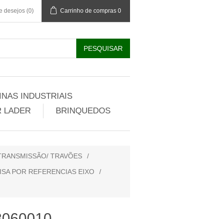
de desejos
(0)
Carrinho de compras
0
NAS INDUSTRIAIS
 LADER
BRINQUEDOS
 TRANSMISSÃO/ TRAVÕES
/
ISA POR REFERENCIAS EIXO
/
8060010