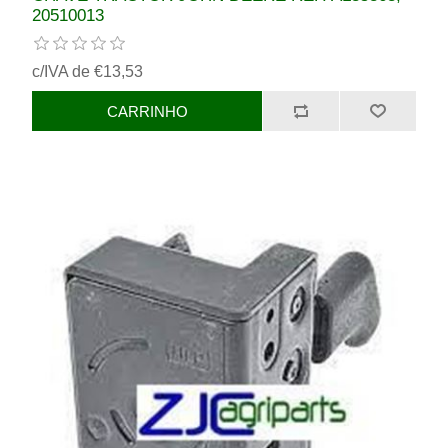
20510013
c/IVA de €13,53