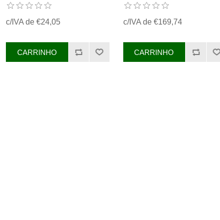
Hürlimann REF.
0.009.0711.4/30,
2.4049.170.2
0.009.0711.4/20
c/IVA de €24,05
c/IVA de €169,74