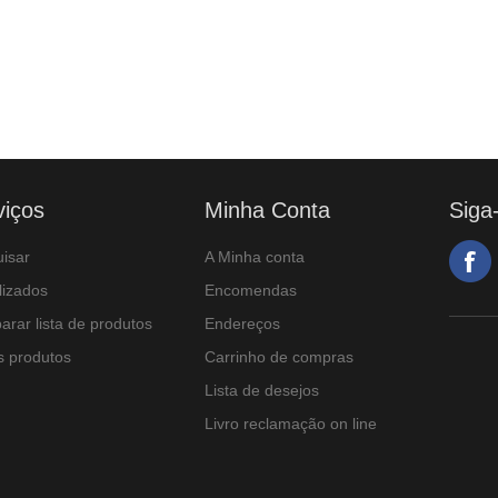
viços
Minha Conta
Siga
isar
A Minha conta
lizados
Encomendas
rar lista de produtos
Endereços
 produtos
Carrinho de compras
Lista de desejos
Livro reclamação on line