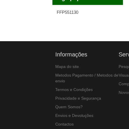
FFP551130
Informações
Ser
Mapa do site
Pesqu
Metodos Pagamento / Metodos de
Visua
envio
Compa
Termos e Condições
Novos
Privacidade e Segurança
Quem Somos?
Envios e Devoluções
Contactos