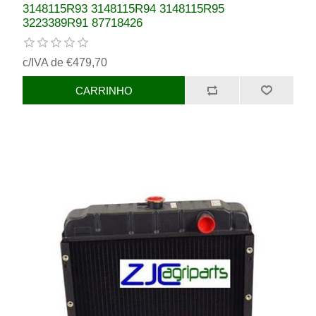
3148115R93 3148115R94 3148115R95
3223389R91 87718426
c/IVA de €479,70