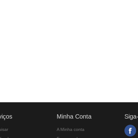
viços
Minha Conta
Siga
isar
A Minha conta