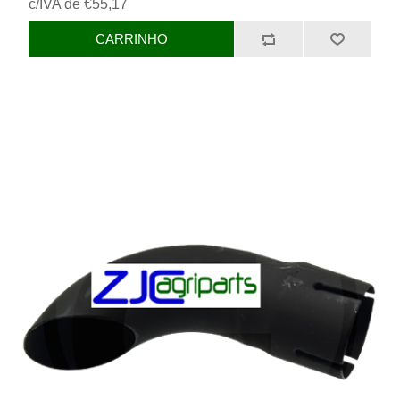
c/IVA de €55,17