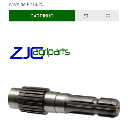
c/IVA de €219,25