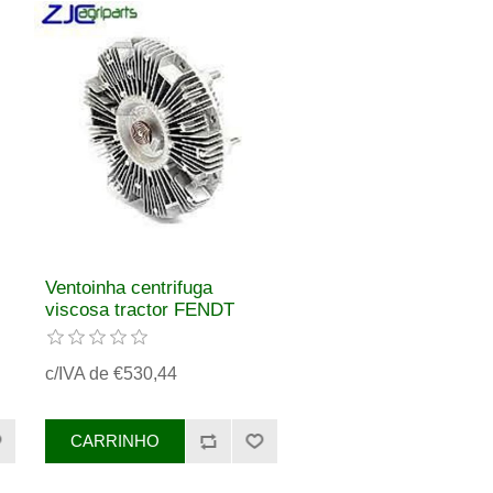
Ventoinha centrifuga
viscosa tractor FENDT
REF.G916201040010
c/IVA de €530,44