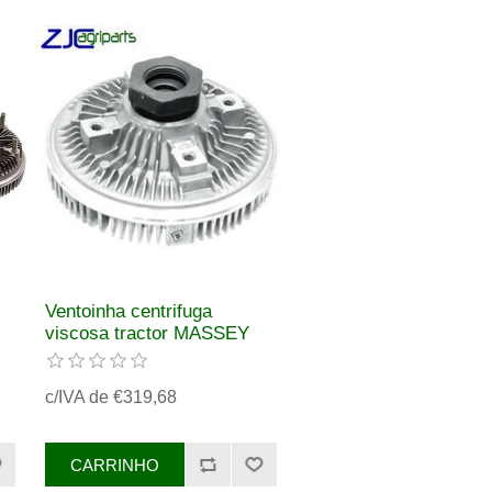
Ventoinha centrifuga
viscosa tractor MASSEY
FERGUSON REF.
3783351M1
c/IVA de €319,68