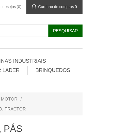
de desejos
(0)
Carrinho de compras
0
NAS INDUSTRIAIS
 LADER
BRINQUEDOS
R MOTOR
/
O, TRACTOR
, PÁS