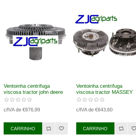
Ventoinha centrifuga
Ventoinha centrifuga
viscosa tractor john deere
viscosa tractor MASSEY
ref RE184071
FERGUSON REF.
3389532M2
c/IVA de €876,99
c/IVA de €643,60