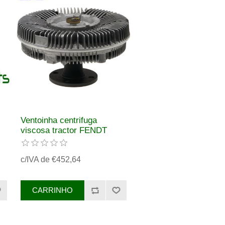
Ventoinha centrifuga
viscosa tractor FENDT
REF. G339202040100
c/IVA de €452,64