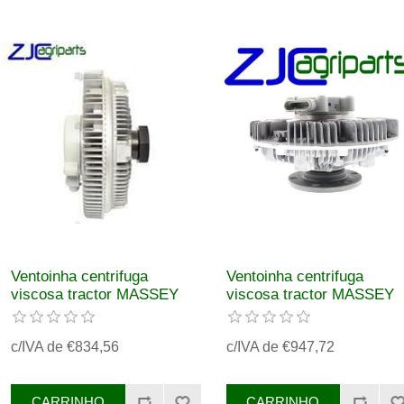
Ventoinha centrifuga
Ventoinha centrifuga
viscosa tractor MASSEY
viscosa tractor MASSEY
FERGUSON
FERGUSON
REF.3789256M1
REF.4281538M1
c/IVA de €834,56
c/IVA de €947,72