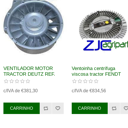
VENTILADOR MOTOR
Ventoinha centrifuga
TRACTOR DEUTZ REF.
viscosa tractor FENDT
02235460
REF. G117200040110
c/IVA de €381,30
c/IVA de €834,56