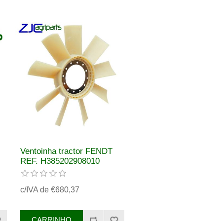
Ventoinha tractor FENDT
REF. H385202908010
74706233
c/IVA de €680,37