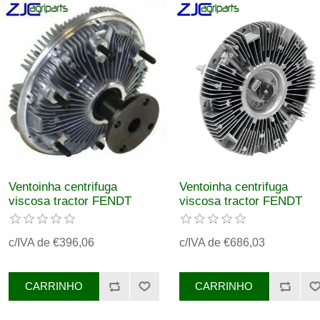
Ventoinha centrifuga
Ventoinha centrifuga
viscosa tractor FENDT
viscosa tractor FENDT
REF. G718202040100
REF. G926200040010
c/IVA de €396,06
c/IVA de €686,03