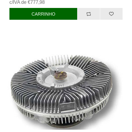
c/IVA de €777,98