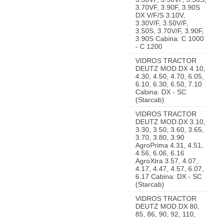
3.70VF, 3.90F, 3.90S
DX V/F/S 3.10V,
3.30V/F, 3.50V/F,
3.50S, 3.70V/F, 3.90F,
3.90S Cabina: C 1000
- C 1200
VIDROS TRACTOR
DEUTZ MOD.DX 4.10,
4.30, 4.50, 4.70, 6.05,
6.10, 6.30, 6.50, 7.10
Cabina: DX - SC
(Starcab)
VIDROS TRACTOR
DEUTZ MOD.DX 3.10,
3.30, 3.50, 3.60, 3.65,
3.70, 3.80, 3.90
AgroPrima 4.31, 4.51,
4.56, 6.06, 6.16
AgroXtra 3.57, 4.07,
4.17, 4.47, 4.57, 6.07,
6.17 Cabina: DX - SC
(Starcab)
VIDROS TRACTOR
DEUTZ MOD.DX 80,
85, 86, 90, 92, 110,