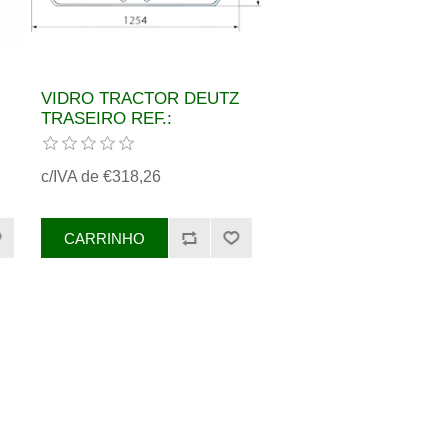
VIDRO TRACTOR DEUTZ
TRASEIRO REF.:
0.016.8502.0/10
c/IVA de €318,26