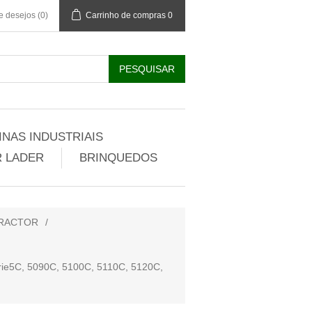
de desejos
(0)
Carrinho de compras
0
NAS INDUSTRIAIS
 LADER
BRINQUEDOS
TRACTOR
/
e5C, 5090C, 5100C, 5110C, 5120C,