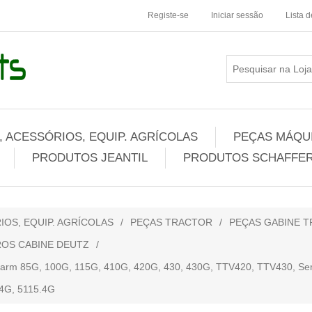
Registe-se
Iniciar sessão
Lista 
 ACESSÓRIOS, EQUIP. AGRÍCOLAS
PEÇAS MÁQUI
PRODUTOS JEANTIL
PRODUTOS SCHAFFER
IOS, EQUIP. AGRÍCOLAS
/
PEÇAS TRACTOR
/
PEÇAS GABINE 
ROS CABINE DEUTZ
/
 85G, 100G, 115G, 410G, 420G, 430, 430G, TTV420, TTV430, Seri
.4G, 5115.4G