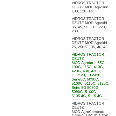
VIDROS TRACTOR
DEUTZ MOD.Agrosun
100, 120, 140
VIDROS TRACTOR
DEUTZ MOD.Agrokid
35, 45, 55, 210, 220,
230
VIDROS TRACTOR
DEUTZ MOD.Agrokid
25, 25HST, 35, 40, 45
VIDROS TRACTOR
DEUTZ
MOD.Agrofarm 85G,
100G, 115G, 410G,
420G, 430, 430G,
TTV420, TTV430,
Serie5C, 5090C,
5100C, 5110C, 5120C,
Seire 5G 5080G,
5090G, 5100G,
5105.4G, 5115.4G
VIDROS TRACTOR
DEUTZ
MOD.AgroCompact
3.30VF, 3.50VF, 3.50S,