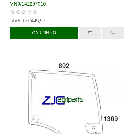
MN9/142297010
c/IVA de €445,57