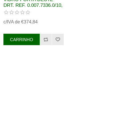
DRT. REF. 0.007.7336.0/10,
0.007.5352.0/40
c/IVA de €374,84