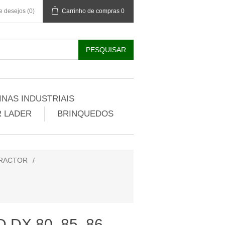
de desejos
(0)
Carrinho de compras
0
NAS INDUSTRIAIS
 LADER
BRINQUEDOS
TRACTOR
/
X 80, 85, 86,