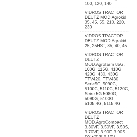
100, 120, 140
VIDROS TRACTOR
DEUTZ MOD.Agrokid
35, 45, 55, 210, 220,
230
VIDROS TRACTOR
DEUTZ MOD.Agrokid
25, 25HST, 35, 40, 45
VIDROS TRACTOR
DEUTZ
MOD.Agrofarm 85G,
100G, 115G, 410G,
420G, 430, 430G,
TTV420, TTV430,
Serie5C, 5090C,
5100C, 5110C, 5120C,
Seire 5G 5080G,
5090G, 5100G,
5105.4G, 5115.4G
VIDROS TRACTOR
DEUTZ
MOD.AgroCompact
3.30VF, 3.50VF, 3.50S,
3.70VF, 3.90F, 3.90S
DX V/F/S 3.10V,