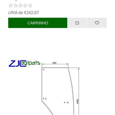
c/IVA de €162,67