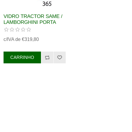
VIDRO TRACTOR SAME /
LAMBORGHINI PORTA
ESQ REF. 0.015.5691.0/40
c/IVA de €319,80