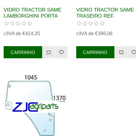
VIDRO TRACTOR SAME
VIDRO TRACTOR SAME
LAMBORGHINI PORTA
TRASEIRO REF.
DRT REF. 0.015.5532.0/40
0.015.4272.0/10
c/IVA de €424,35
c/IVA de €396,06