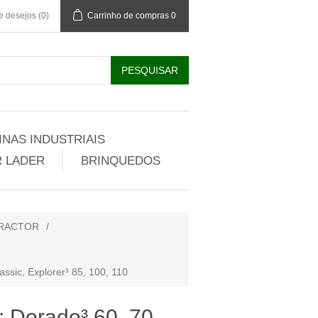
de desejos
(0)
Carrinho de compras
0
NAS INDUSTRIAIS
 LADER
BRINQUEDOS
TRACTOR
/
ssic, Explorer³ 85, 100, 110
orado³ 60, 70,