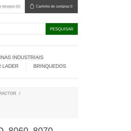
de desejos
(0)
Carrinho de compras
0
NAS INDUSTRIAIS
 LADER
BRINQUEDOS
TRACTOR
/
 8060, 8070,