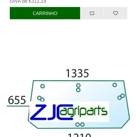
c/IVA de €311,19