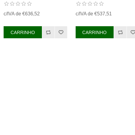
4226792M91, 4224107M91,
746432M91, 41733082,
3638368M91, 4224110M91,
41733066
c/IVA de €636,52
c/IVA de €537,51
3637352M91, 4111K055,
4111K051, 4111K022,
4111K011