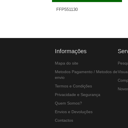
FFP551130
Informações
Ser
Mapa do site
Pesqu
Metodos Pagamento / Metodos de
Visua
envio
Compa
Termos e Condições
Novos
Privacidade e Segurança
Quem Somos?
Envios e Devoluções
Contactos