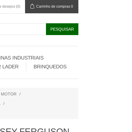
de desejos
(0)
Carrinho de compras
0
NAS INDUSTRIAIS
 LADER
BRINQUEDOS
R MOTOR
/
A
/
SSEY FERGUSON