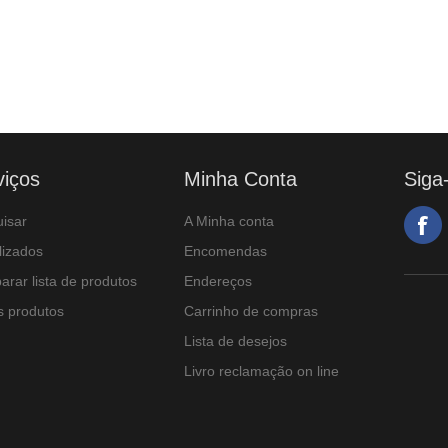
viços
Minha Conta
Siga
isar
A Minha conta
lizados
Encomendas
rar lista de produtos
Endereços
 produtos
Carrinho de compras
Lista de desejos
Livro reclamação on line