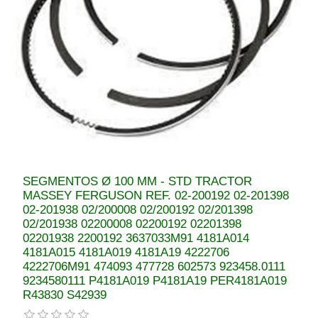
SEGMENTOS Ø 100 MM - STD TRACTOR
MASSEY FERGUSON REF. 02-200192 02-201398
02-201938 02/200008 02/200192 02/201398
02/201938 02200008 02200192 02201398
02201938 2200192 3637033M91 4181A014
4181A015 4181A019 4181A19 4222706
4222706M91 474093 477728 602573 923458.0111
9234580111 P4181A019 P4181A19 PER4181A019
R43830 S42939