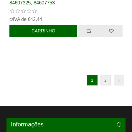
84607325, 84607753
c/IVA de €42,44
1
2
Informações