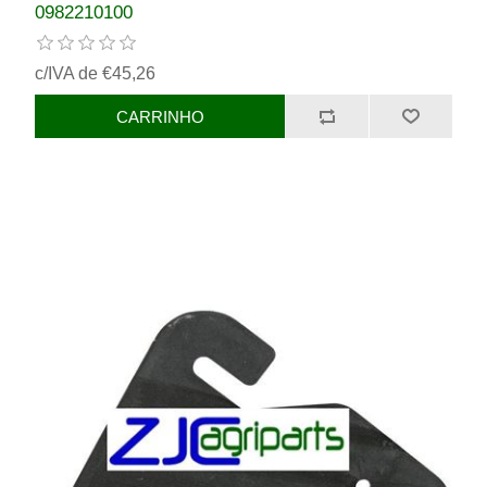
0982210100
c/IVA de €45,26