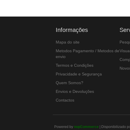
Informações
Ser
Mapa do site
Pesqu
Metodos Pagamento / Metodos de
Visua
envio
Compa
Termos e Condições
Novos
Privacidade e Segurança
Quem Somos?
Envios e Devoluções
Contactos
Powered by
nopCommerce
| Disponibilizado p