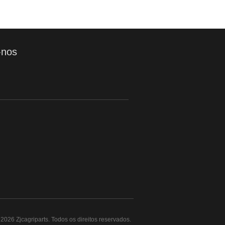
-nos
2026 Zjcagriparts. Todos os direitos reservados.