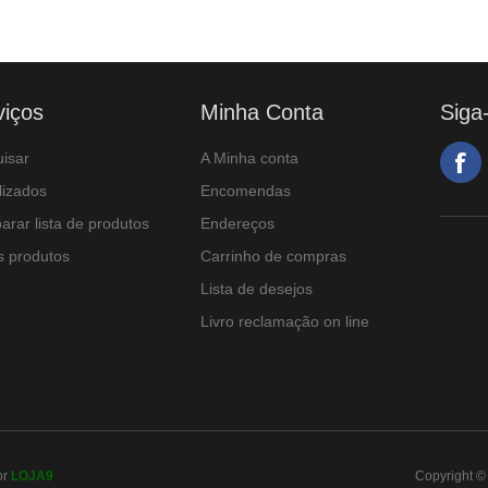
viços
Minha Conta
Siga
isar
A Minha conta
lizados
Encomendas
rar lista de produtos
Endereços
 produtos
Carrinho de compras
Lista de desejos
Livro reclamação on line
or
LOJA9
Copyright © 