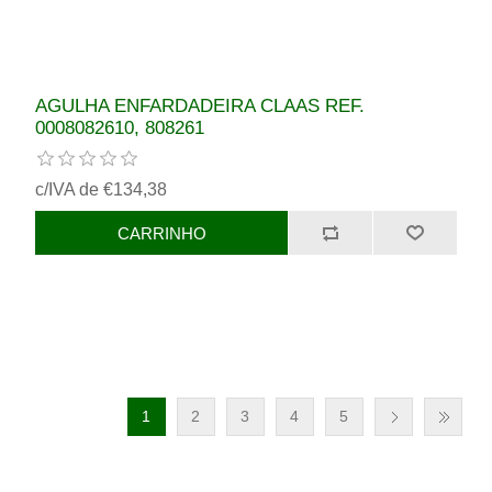
AGULHA ENFARDADEIRA CLAAS REF.
0008082610, 808261
c/IVA de €134,38
1
2
3
4
5