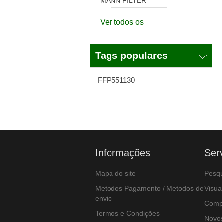
MANN FILTER
Ver todos os
Tags populares
FFP551130
Informações
Ser
Mapa do site
Pesqu
Metodos Pagamento / Metodos de
Visua
envio
Compa
Termos e Condições
Novos