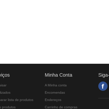
viços
Minha Conta
Siga
isar
A Minha conta
lizados
Encomendas
rar lista de produtos
Endereços
 produtos
Carrinho de compras