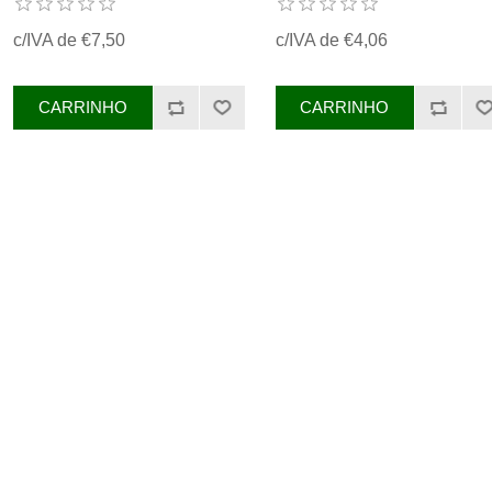
REF. ORIGINAL 00625022
c/IVA de €7,50
c/IVA de €4,06