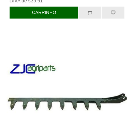
c/IVA de €39,61