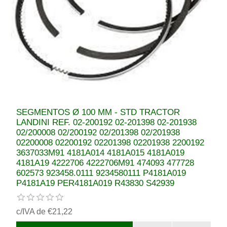
SEGMENTOS Ø 100 MM - STD TRACTOR
LANDINI REF. 02-200192 02-201398 02-201938
02/200008 02/200192 02/201398 02/201938
02200008 02200192 02201398 02201938 2200192
3637033M91 4181A014 4181A015 4181A019
4181A19 4222706 4222706M91 474093 477728
602573 923458.0111 9234580111 P4181A019
P4181A19 PER4181A019 R43830 S42939
c/IVA de €21,22