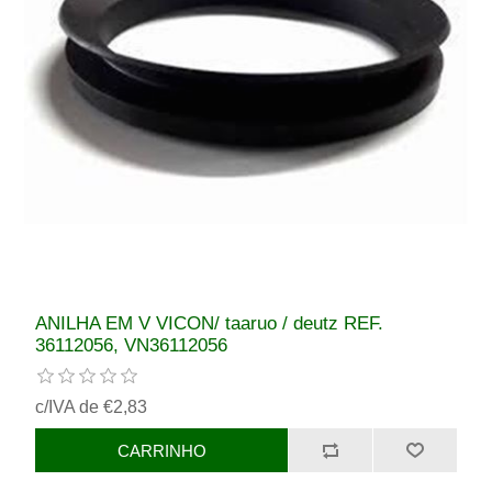
ANILHA EM V VICON/ taaruo / deutz REF.
36112056, VN36112056
c/IVA de €2,83