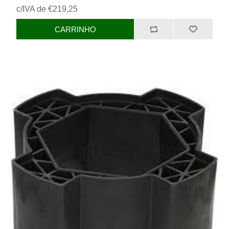
c/IVA de €219,25