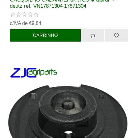
deutz ref. VN17871304 17871304
c/IVA de €9,84