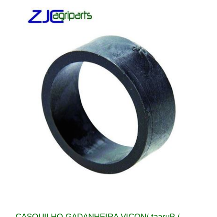
CASQUILHO GADANHEIRA VICON/ taaruP /